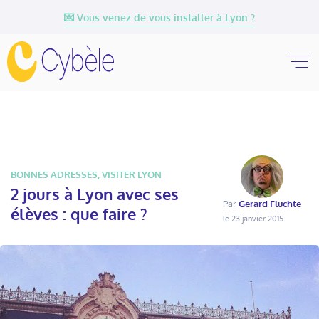
💌 Vous venez de vous installer à Lyon ?
BONNES ADRESSES
,
VISITER LYON
2 jours à Lyon avec ses
Par
Gerard Fluchte
élèves : que faire ?
le 23 janvier 2015