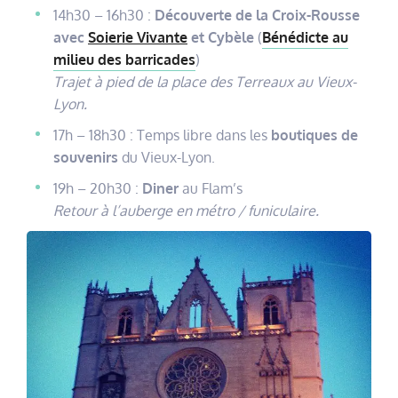
14h30 – 16h30 :
Découverte de la Croix-Rousse
avec
Soierie Vivante
et Cybèle
(
Bénédicte au
milieu des barricades
)
Trajet à pied de la place des Terreaux au Vieux-
Lyon.
17h – 18h30 : Temps libre dans les
boutiques de
souvenirs
du Vieux-Lyon.
19h – 20h30 :
Diner
au Flam’s
Retour à l’auberge en métro / funiculaire.