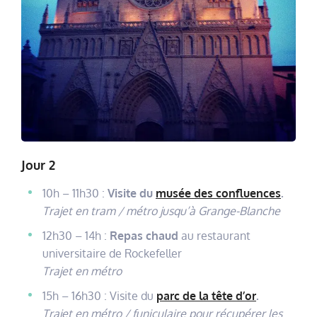
Jour 2
10h – 11h30 :
Visite du
musée des confluences
.
Trajet en tram / métro jusqu’à Grange-Blanche
12h30 – 14h :
Repas chaud
au restaurant
universitaire de Rockefeller
Trajet en métro
15h – 16h30 : Visite du
parc de la tête d’or
.
Trajet en métro / funiculaire pour récupérer les