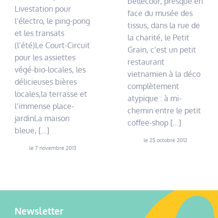
bellecour, presque en
Livestation pour
face du musée des
l’électro, le ping-pong
tissus, dans la rue de
et les transats
la charité, le Petit
(l’été)Le Court-Circuit
Grain, c’est un petit
pour les assiettes
restaurant
végé-bio-locales, les
vietnamien à la déco
délicieuses bières
complètement
locales,la terrasse et
atypique : à mi-
l’immense place-
chemin entre le petit
jardinLa maison
coffee-shop […]
bleue, […]
le 25 octobre 2012
le 7 novembre 2013
Newsletter