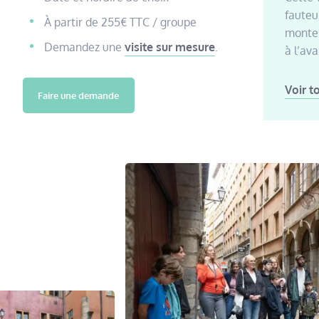
fauteu
À partir de 255€ TTC / groupe
monter
Demandez une
visite sur mesure
.
à l’av
Voir t
Faire une demande