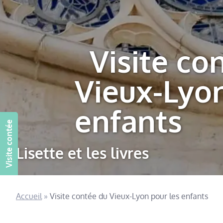
Visite co
Vieux-Lyon
enfants
Visite contée
Lisette et les livres
Accueil
»
Visite contée du Vieux-Lyon pour les enfants