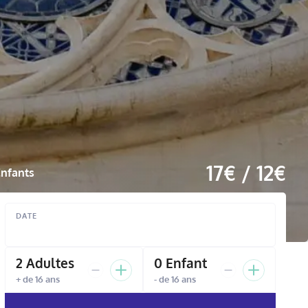
17€ / 12€
Enfants
DATE
2
Adulte
s
0
Enfant
+ de 16 ans
- de 16 ans