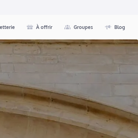
letterie
À offrir
Groupes
Blog