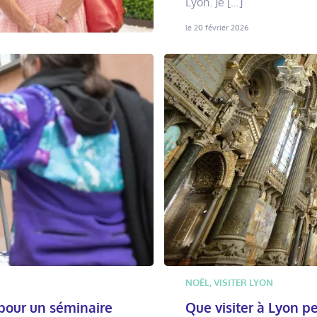
Lyon. Je […]
le 20 février 2026
NOËL
,
VISITER LYON
pour un séminaire
Que visiter à Lyon p