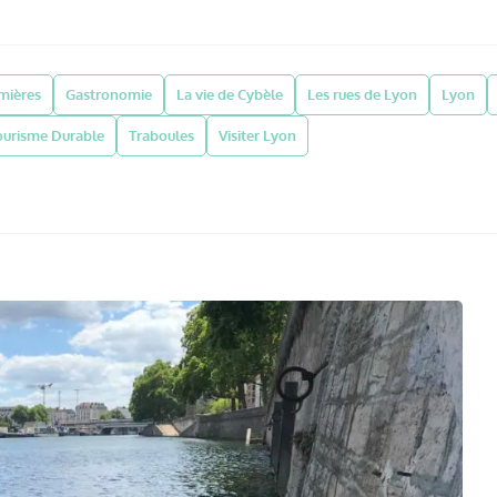
umières
Gastronomie
La vie de Cybèle
Les rues de Lyon
Lyon
ourisme Durable
Traboules
Visiter Lyon