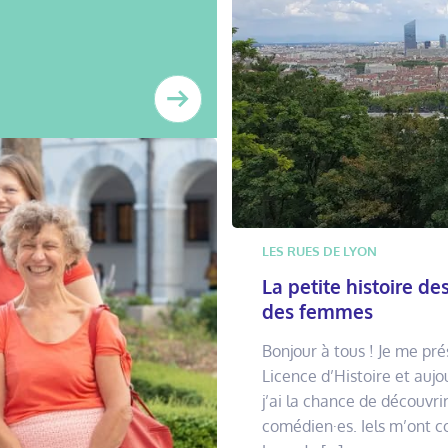
LES RUES DE LYON
La petite histoire 
des femmes
Bonjour à tous ! Je me pré
Licence d’Histoire et aujou
j’ai la chance de découvri
comédien·es. Iels m’ont co