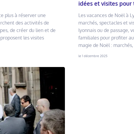
idées et visites pour 
te plus à réserver une
Les vacances de Noël à Ly
erchent des activités de
marchés, spectacles et vis
pes, de créer du lien et de
lyonnais ou de passage, voi
proposent les visites
familiales pour profiter
magie de Noël : marchés, 
le 1 décembre 2025