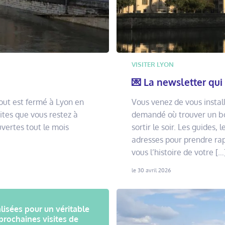
VISITER LYON
💌 La newsletter qui
 Tout est fermé à Lyon en
Vous venez de vous instal
dites que vous restez à
demandé où trouver un bo
vertes tout le mois
sortir le soir. Les guides
adresses pour prendre rap
vous l’histoire de votre […
le 30 avril 2026
lisées pour un véritable
prochaines visites de