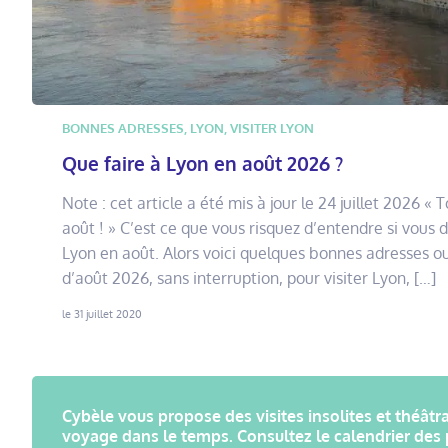
BONNES ADRESSES
,
LYON
,
VISITER LYON
Que faire à Lyon en août 2026 ?
Note : cet article a été mis à jour le 24 juillet 2026 «
août ! » C’est ce que vous risquez d’entendre si vous 
Lyon en août. Alors voici quelques bonnes adresses ou
d’août 2026, sans interruption, pour visiter Lyon, […]
le 31 juillet 2020
Cybèle vous propose des visites insolites et théâtra
voyage dans le temps. Consultez le calendrier des 