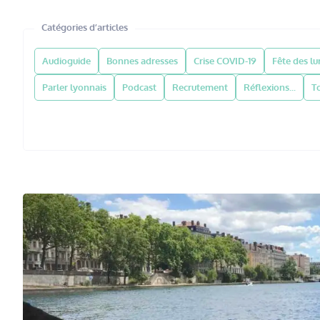
Catégories d’articles
Audioguide
Bonnes adresses
Crise COVID-19
Fête des l
Parler lyonnais
Podcast
Recrutement
Réflexions...
T