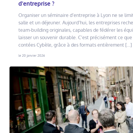
d’entreprise ?
Organiser un séminaire d’entreprise à Lyon ne se limi
salle et un déjeuner. Aujourd’hui, les entreprises rech
team-building originales, capables de fédérer les équi
laisser un souvenir durable. C’est précisément ce que 
contées Cybèle, grâce à des formats entièrement […]
le 20 janvier 2026