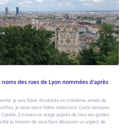
des noms des rues de Lyon nommées d’après
sente: je suis Siloé, étudiante en troisième année de
rd’hui, je serai votre fidèle rédactrice. Cette semaine,
r Cybèle, à travers un stage auprès de tous ses guides-
nfié la mission de vous faire découvrir un aspect de