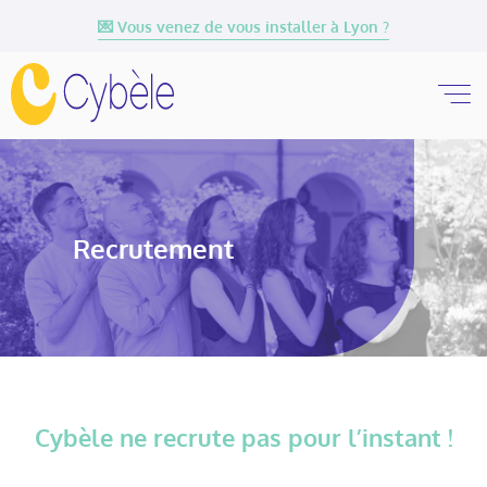
💌 Vous venez de vous installer à Lyon ?
Recrutement
Cybèle ne recrute pas pour l’instant !