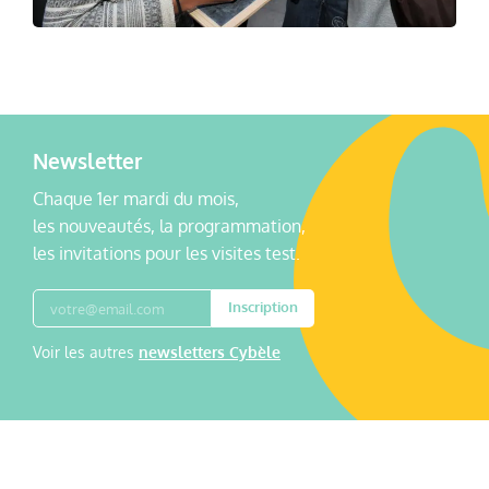
Newsletter
Chaque 1er mardi du mois,
les nouveautés, la programmation,
les invitations pour les visites test.
Inscription
Voir les autres
newsletters Cybèle