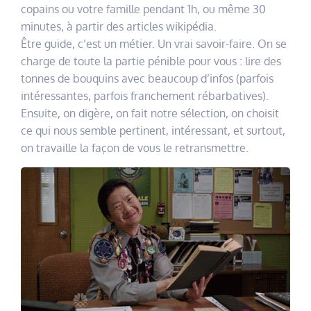
copains ou votre famille pendant 1h, ou même 30
minutes, à partir des articles wikipédia.
Être guide, c’est un métier. Un vrai savoir-faire. On se
charge de toute la partie pénible pour vous : lire des
tonnes de bouquins avec beaucoup d’infos (parfois
intéressantes, parfois franchement rébarbatives).
Ensuite, on digère, on fait notre sélection, on choisit
ce qui nous semble pertinent, intéressant, et surtout,
on travaille la façon de vous le retransmettre.