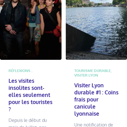
RÉFLEXIONS...
TOURISME DURABLE
,
VISITER LYON
Les visites
Visiter Lyon
insolites sont-
durable #1 : Coins
elles seulement
frais pour
pour les touristes
canicule
?
lyonnaise
Depuis le début du
Une notification de