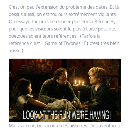
C’est un peu l’extension du problème des dates. Et là
dessus aussi, on est toujours extrêmement vigilants.
On essaye toujours de donner plusieurs références,
pour que les visiteurs soient le plus à l’aise possible,
quelques soient leurs références ! (Parfois la
référence c’est… Game of Thrones ! Et c’est très bien
aussi !)
Mais surtout, on raconte des histoires. Des aventures.