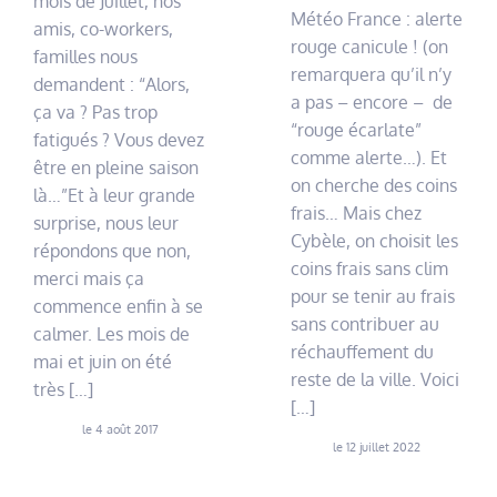
mois de Juillet, nos
Météo France : alerte
amis, co-workers,
rouge canicule ! (on
familles nous
remarquera qu’il n’y
demandent : “Alors,
a pas – encore – de
ça va ? Pas trop
“rouge écarlate”
fatigués ? Vous devez
comme alerte…). Et
être en pleine saison
on cherche des coins
là…”Et à leur grande
frais… Mais chez
surprise, nous leur
Cybèle, on choisit les
répondons que non,
coins frais sans clim
merci mais ça
pour se tenir au frais
commence enfin à se
sans contribuer au
calmer. Les mois de
réchauffement du
mai et juin on été
reste de la ville. Voici
très […]
[…]
le 4 août 2017
le 12 juillet 2022