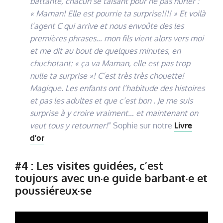
battante, chacun se taisant pour ne pas hurler :
« Maman! Elle est pourrie ta surprise!!!! » Et voilà
l’agent C qui arrive et nous envoûte des les
premières phrases… mon fils vient alors vers moi
et me dit au bout de quelques minutes, en
chuchotant: « ça va Maman, elle est pas trop
nulle ta surprise »! C’est très très chouette!
Magique. Les enfants ont l’habitude des histoires
et pas les adultes et que c’est bon . Je me suis
surprise à y croire vraiment… et maintenant on
veut tous y retourner!
” Sophie sur notre
Livre
d’or
#4 : Les visites guidées, c’est
toujours avec un·e guide barbant·e et
poussiéreux·se