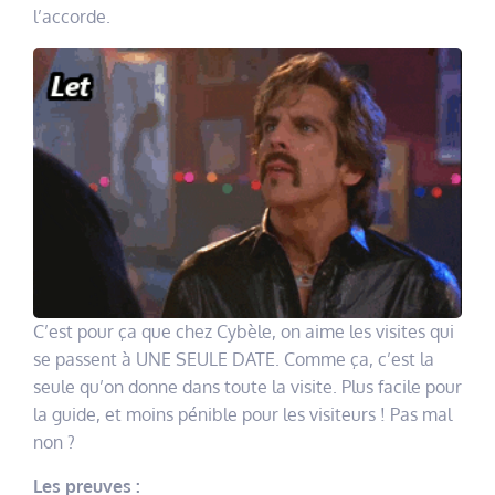
l’accorde.
C’est pour ça que chez Cybèle, on aime les visites qui
se passent à UNE SEULE DATE. Comme ça, c’est la
seule qu’on donne dans toute la visite. Plus facile pour
la guide, et moins pénible pour les visiteurs ! Pas mal
non ?
Les preuves :