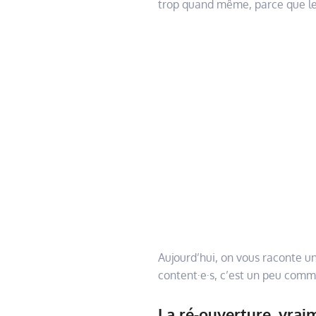
trop quand même, parce que les
Aujourd’hui, on vous raconte u
content·e·s, c’est un peu comme
La ré-ouverture, vrai