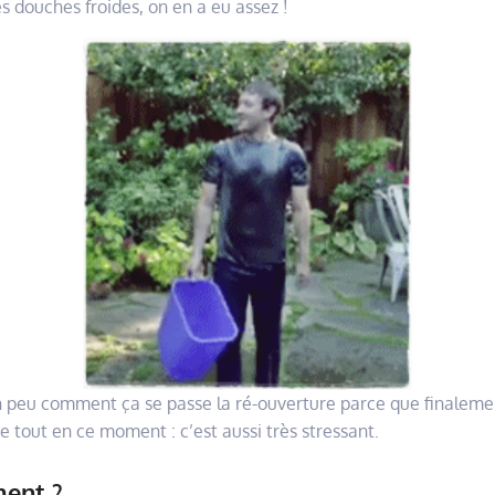
 douches froides, on en a eu assez !
n peu comment ça se passe la ré-ouverture parce que finaleme
 tout en ce moment : c’est aussi très stressant.
ment ?