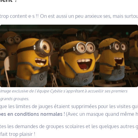
trop content·e·s !! On est aussi un peu anxieux·ses, mais surto
Image exclusive de l’équipe Cybèle s’apprêtant à accueillir ses premiers
grands groupes.
ue les limites de jauges étaient supprimées pour les visites gu
pes en conditions normales !
(Avec un masque quand même h
tes les demandes de groupes scolaires et les quelques autres g
ait trop plaisir !