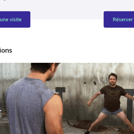
une visite
Réserver 
ions