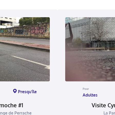
Pour
Presqu’île
Adultes
ymoche #1
Visite C
ange de Perrache
La Par