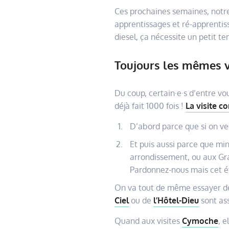
Ces prochaines semaines, notre
apprentissages et ré-apprentiss
diesel, ça nécessite un petit t
Toujours les mêmes vi
Du coup, certain·e·s d’entre vo
déjà fait 1000 fois !
La visite c
D’abord parce que si on veu
Et puis aussi parce que mi
arrondissement, ou aux Grat
Pardonnez-nous mais cet été
On va tout de même essayer de d
Ciel
ou de
l’Hôtel-Dieu
sont as
Quand aux visites
Cymoche
, e