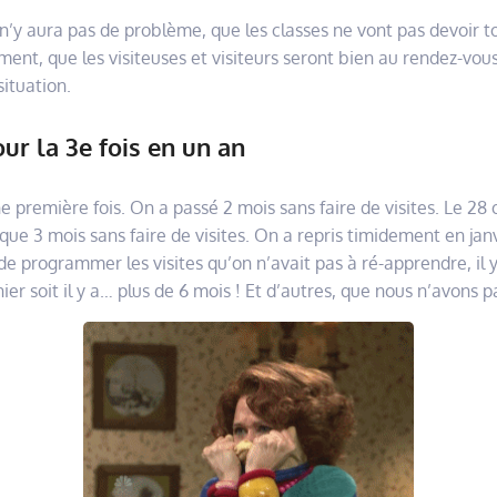
l n’y aura pas de problème, que les classes ne vont pas devoir t
ent, que les visiteuses et visiteurs seront bien au rendez-vous
situation.
r la 3e fois en un an
e première fois. On a passé 2 mois sans faire de visites. Le 2
ue 3 mois sans faire de visites. On a repris timidement en jan
e programmer les visites qu’on n’avait pas à ré-apprendre, il y
ier soit il y a… plus de 6 mois ! Et d’autres, que nous n’avons 