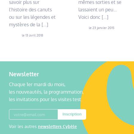
savoir plus sur
mêmes sorties et se
l’histoire des canuts
lassaient un peu…
ou sur les légendes et
Voici donc […]
mystères de la […]
le 23 janvier 2015
le 13 avril 2018
Newsletter
Chaque 1er mardi du mois,
les nouveautés, la programmation,
les invitations pour les visites test.
Inscription
Voir les autres
newsletters Cybèle