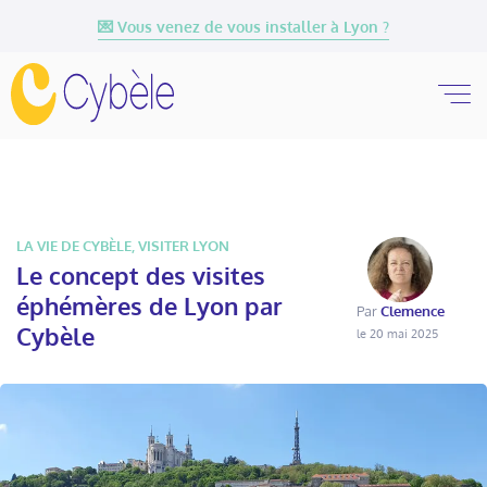
💌 Vous venez de vous installer à Lyon ?
LA VIE DE CYBÈLE
,
VISITER LYON
Le concept des visites
éphémères de Lyon par
Par
Clemence
Cybèle
le 20 mai 2025