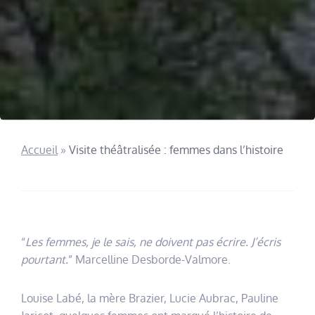
Accueil
»
Visite théâtralisée : femmes dans l’histoire
“
Les femmes, je le sais, ne doivent pas écrire. J’écris
pourtant.
” Marcelline Desborde-Valmore.
Louise Labé, la mère Brazier, Lucie Aubrac, Pauline