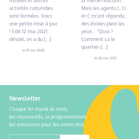
musées et autres
la même réaction…
activités culturelles
Mais les agents L, O
sont fermées. Voici
et C m’ont répondu,
une petite mise à jour
des étoiles plein les
! Edit 12 mai 2021 :
yeux : “Quoi ?
désolé, on a du […]
Comment ça le
quartier […]
le 19 mai 2020
le 28 mai 2021
Newsletter
Chaque 1er mardi du mois,
les nouveautés, la programmation,
les invitations pour les visites test.