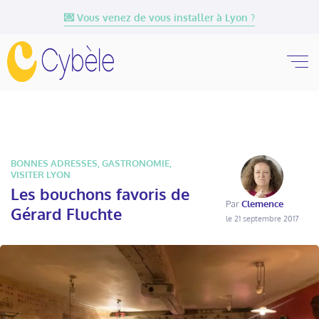
💌 Vous venez de vous installer à Lyon ?
BONNES ADRESSES
,
GASTRONOMIE
,
VISITER LYON
Les bouchons favoris de
Par
Clemence
Gérard Fluchte
le 21 septembre 2017