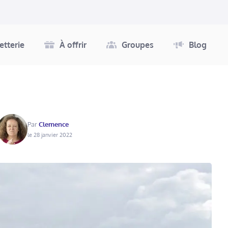
letterie
À offrir
Groupes
Blog
Par
Clemence
le 28 janvier 2022