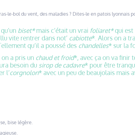
ras-le-bol du vent, des maladies ? Dites-le en patois lyonnais 
n qu’un
biset*
mais c’était un vrai
foliaret*
qui est 
fallu vite rentrer dans not’
cabiotte
*. Alors on a tr
 Tellement qu’il a poussé des
chandelles
* sur la 
 on a pris un
chaud et froid
*, avec ça on va finir 
aura besoin du
sirop de cadavre
* pour être tranqu
r l’
corgnolon
* avec un peu de beaujolais mais a
se, bise légère.
tagieuse.