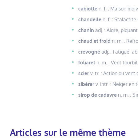
cabiotte
n. f. : Maison ind
chandelle
n. f. : Stalactite
chanin
adj. : Aigre, piqua
chaud et froid
n. m. : Ref
crevogné
adj. : Fatigué, ab
foliaret
n. m. : Vent tourbil
scier
v. tr. : Action du vent q
sibérer
v. intr. : Neiger en 
sirop de cadavre
n. m. : Si
Articles sur le même thème