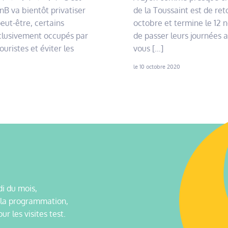
nB va bientôt privatiser
de la Toussaint est de re
eut-être, certains
octobre et termine le 12 
clusivement occupés par
de passer leurs journées 
ouristes et éviter les
vous […]
le 10 octobre 2020
i du mois,
 la programmation,
our les visites test.