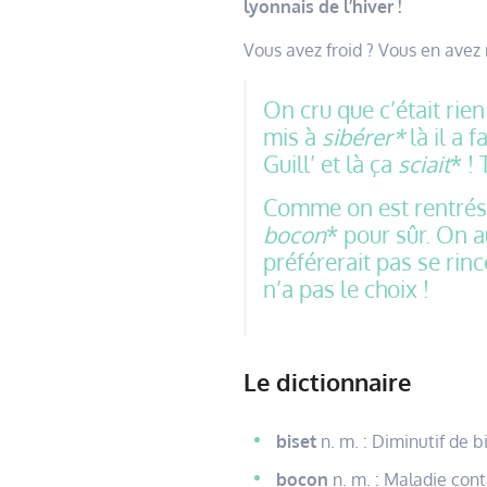
lyonnais de l’hiver !
Vous avez froid ? Vous en avez 
On cru que c’était rie
mis à
sibérer*
là il a 
Guill’ et là ça
sciait
* !
Comme on est rentrés
bocon
* pour sûr. On 
préférerait pas se rince
n’a pas le choix !
Le dictionnaire
biset
n. m. : Diminutif de bi
bocon
n. m. : Maladie con