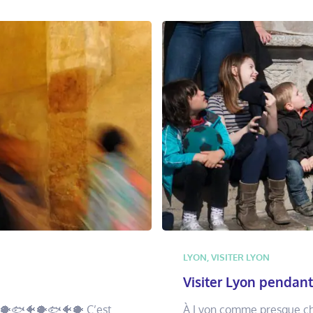
LYON
,
VISITER LYON
Visiter Lyon pendant
🐡🐟🐠🐡🐟🐠🐡 C’est
À Lyon comme presque ch