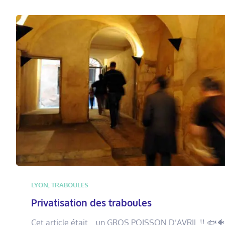
LYON
,
TRABOULES
Privatisation des traboules
Cet article était… un GROS POISSON D’AVRIL !! 🐟