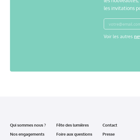
les nouveautés,
les invitations p
Voir les autres
ne
Qui sommes nous ?
Fête des lumières
Contact
Nos engagements
Foire aux questions
Presse