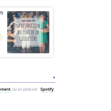
nement
, ou en podcast :
Spotify
,