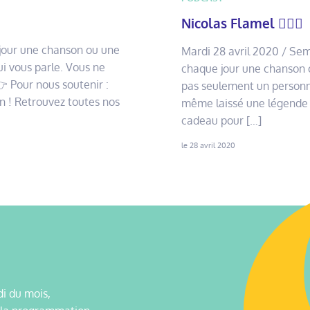
Nicolas Flamel 🧙🏻‍♂️
jour une chanson ou une
Mardi 28 avril 2020 / Sem
ui vous parle. Vous ne
chaque jour une chanson o
👉 Pour nous soutenir :
pas seulement un personnag
n ! Retrouvez toutes nos
même laissé une légende 
cadeau pour […]
le 28 avril 2020
i du mois,