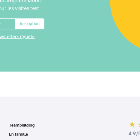
 la programmation,
our les visites test.
Inscription
wsletters Cybèle
Teambuilding
4.9/5
En famille