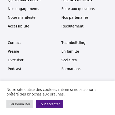
Nos engagements
Foire aux questions
Notre manifeste
Nos partenaires
Accessibilité
Recrutement
Contact
Teambuilding
Presse
En famille
Livre d’or
Scolaires
Podcast
Formations
Notre site utilise des cookies, même si nous aurions
préféré des brioches aux pralines.
Développement :
jehan.dev
Webdesign :
Thibaut Marquis
Conditions générales de vente
Mentions légales
Personnaliser
Tout accepter