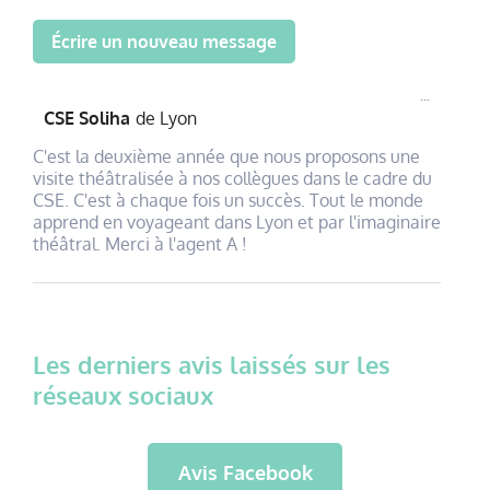
O
...
u
CSE Soliha
de
Lyon
v
r
C'est la deuxième année que nous proposons une
i
visite théâtralisée à nos collègues dans le cadre du
r
CSE. C'est à chaque fois un succès. Tout le monde
/
apprend en voyageant dans Lyon et par l'imaginaire
F
théâtral. Merci à l'agent A !
e
r
m
e
r
c
e
Les derniers avis laissés sur les
t
réseaux sociaux
t
e
b
o
î
Avis Facebook
t