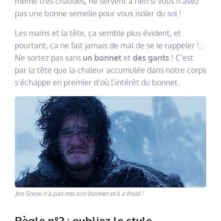
même très chaudes, ne servent à rien si vous n’avez
pas une bonne semelle pour vous isoler du sol !
Les mains et la tête, ça semble plus évident, et
pourtant, ça ne fait jamais de mal de se le rappeler !…
Ne sortez pas sans
un bonnet
et
des gants
! C’est
par la tête que la chaleur accumulée dans notre corps
s’échappe en premier d’où l’intérêt du bonnet.
Jon Snow n’a pas mis son bonnet et il a froid !
Règle n°2 : oubliez le style.