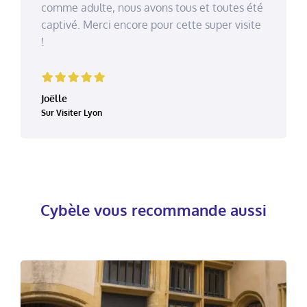
te, nous avons tous et toutes été
à tous, enf
rci encore pour cette super visite
bon mome
Clairema
Sur Visiter Ly
on
Cybèle vous recommande aussi