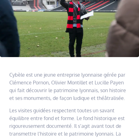
Cybèle est une jeune entreprise lyonnaise gérée par
Clémence Pornon, Olivier Montillet et Lucille Payen
qui fait découvrir le patrimoine lyonnais, son histoire
et ses monuments, de façon ludique et théâtralisée.
Les visites guidées respectent toutes un savant
équilibre entre fond et forme. Le fond historique est
rigoureusement documenté. Il s’agit avant tout de
transmettre l’histoire et le patrimoine lyonnais. La