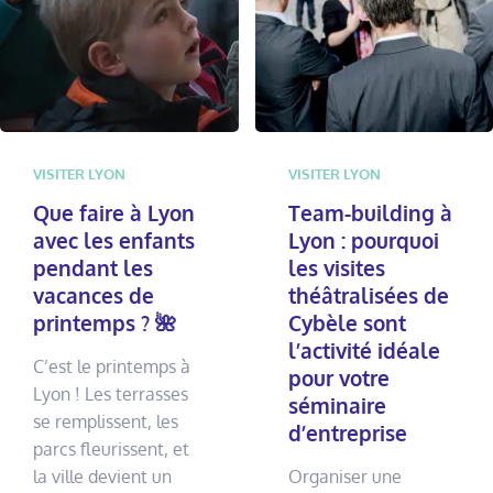
VISITER LYON
VISITER LYON
Que faire à Lyon
Team-building à
avec les enfants
Lyon : pourquoi
pendant les
les visites
vacances de
théâtralisées de
printemps ? 🌺
Cybèle sont
l’activité idéale
C’est le printemps à
pour votre
Lyon ! Les terrasses
séminaire
se remplissent, les
d’entreprise
parcs fleurissent, et
la ville devient un
Organiser une