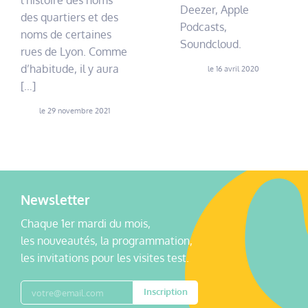
l’histoire des noms
Deezer, Apple
des quartiers et des
Podcasts,
noms de certaines
Soundcloud.
rues de Lyon. Comme
d’habitude, il y aura
le 16 avril 2020
[…]
le 29 novembre 2021
Newsletter
Chaque 1er mardi du mois,
les nouveautés, la programmation,
les invitations pour les visites test.
Inscription